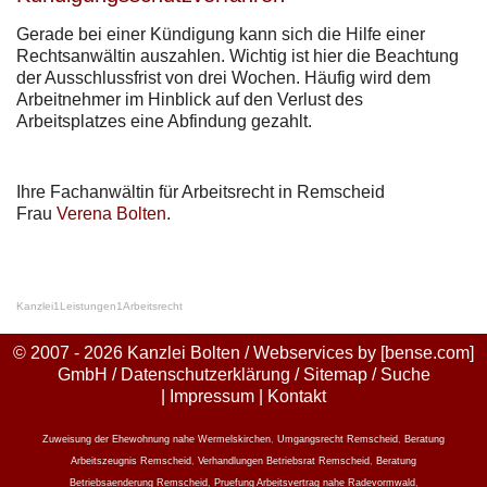
Gerade bei einer Kündigung kann sich die Hilfe einer
Rechtsanwältin auszahlen. Wichtig ist hier die Beachtung
der Ausschlussfrist von drei Wochen. Häufig wird dem
Arbeitnehmer im Hinblick auf den Verlust des
Arbeitsplatzes eine Abfindung gezahlt.
Ihre Fachanwältin für Arbeitsrecht in Remscheid
Frau
Verena Bolten
.
Kanzlei
1
Leistungen
1
Arbeitsrecht
© 2007 - 2026 Kanzlei Bolten / Webservices by
[bense.com]
GmbH
/
Datenschutzerklärung
/
Sitemap
/
Suche
|
Impressum
|
Kontakt
Zuweisung der Ehewohnung nahe Wermelskirchen
,
Umgangsrecht Remscheid
,
Beratung
Arbeitszeugnis Remscheid
,
Verhandlungen Betriebsrat Remscheid
,
Beratung
Betriebsaenderung Remscheid
,
Pruefung Arbeitsvertrag nahe Radevormwald
,