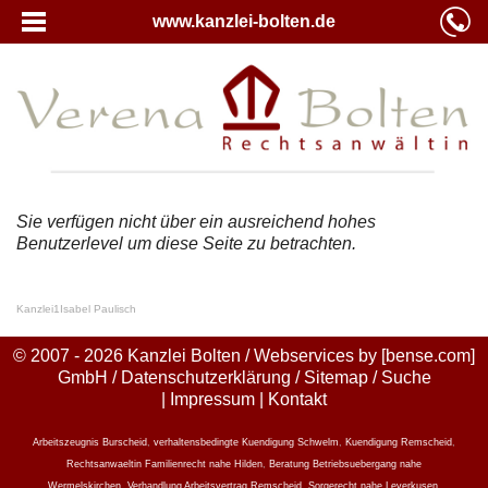
www.kanzlei-bolten.de
Sie verfügen nicht über ein ausreichend hohes
Benutzerlevel um diese Seite zu betrachten.
Kanzlei
1
Isabel Paulisch
© 2007 - 2026 Kanzlei Bolten / Webservices by
[bense.com]
GmbH
/
Datenschutzerklärung
/
Sitemap
/
Suche
|
Impressum
|
Kontakt
Arbeitszeugnis Burscheid
,
verhaltensbedingte Kuendigung Schwelm
,
Kuendigung Remscheid
,
Rechtsanwaeltin Familienrecht nahe Hilden
,
Beratung Betriebsuebergang nahe
Wermelskirchen
,
Verhandlung Arbeitsvertrag Remscheid
,
Sorgerecht nahe Leverkusen
,