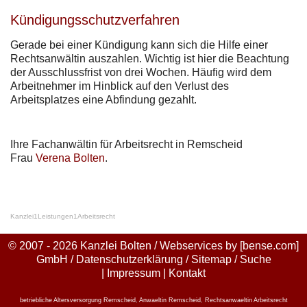
Kündigungsschutzverfahren
Gerade bei einer Kündigung kann sich die Hilfe einer
Rechtsanwältin auszahlen. Wichtig ist hier die Beachtung
der Ausschlussfrist von drei Wochen. Häufig wird dem
Arbeitnehmer im Hinblick auf den Verlust des
Arbeitsplatzes eine Abfindung gezahlt.
Ihre Fachanwältin für Arbeitsrecht in Remscheid
Frau
Verena Bolten
.
Kanzlei
1
Leistungen
1
Arbeitsrecht
© 2007 - 2026 Kanzlei Bolten / Webservices by
[bense.com]
GmbH
/
Datenschutzerklärung
/
Sitemap
/
Suche
|
Impressum
|
Kontakt
betriebliche Altersversorgung Remscheid
,
Anwaeltin Remscheid
,
Rechtsanwaeltin Arbeitsrecht