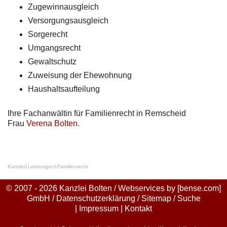
Zugewinnausgleich
Versorgungsausgleich
Sorgerecht
Umgangsrecht
Gewaltschutz
Zuweisung der Ehewohnung
Haushaltsaufteilung
Ihre Fachanwältin für Familienrecht in Remscheid
Frau
Verena Bolten
.
Kanzlei
1
Leistungen
1
Familienrecht
© 2007 - 2026 Kanzlei Bolten / Webservices by
[bense.com]
GmbH
/
Datenschutzerklärung
/
Sitemap
/
Suche
|
Impressum
|
Kontakt