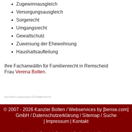
Zugewinnausgleich
Versorgungsausgleich
Sorgerecht
Umgangsrecht
Gewaltschutz
Zuweisung der Ehewohnung
Haushaltsaufteilung
Ihre Fachanwältin für Familienrecht in Remscheid
Frau
Verena Bolten
.
Kanzlei
1
Leistungen
1
Familienrecht
© 2007 - 2026 Kanzlei Bolten / Webservices by
[bense.com]
GmbH
/
Datenschutzerklärung
/
Sitemap
/
Suche
|
Impressum
|
Kontakt