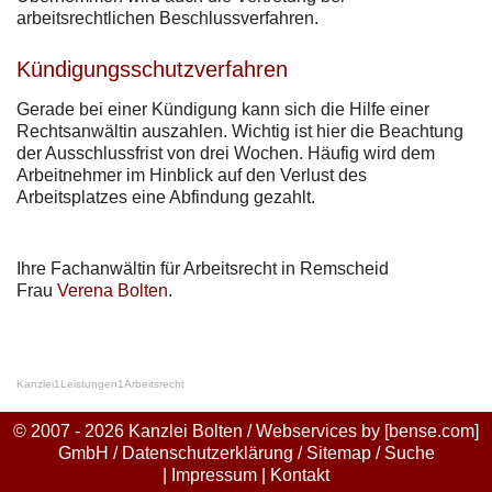
arbeitsrechtlichen Beschlussverfahren.
Kündigungsschutzverfahren
Gerade bei einer Kündigung kann sich die Hilfe einer
Rechtsanwältin auszahlen. Wichtig ist hier die Beachtung
der Ausschlussfrist von drei Wochen. Häufig wird dem
Arbeitnehmer im Hinblick auf den Verlust des
Arbeitsplatzes eine Abfindung gezahlt.
Ihre Fachanwältin für Arbeitsrecht in Remscheid
Frau
Verena Bolten
.
Kanzlei
1
Leistungen
1
Arbeitsrecht
© 2007 - 2026 Kanzlei Bolten / Webservices by
[bense.com]
GmbH
/
Datenschutzerklärung
/
Sitemap
/
Suche
|
Impressum
|
Kontakt