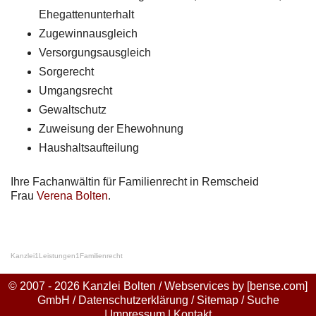
Ehegattenunterhalt
Zugewinnausgleich
Versorgungsausgleich
Sorgerecht
Umgangsrecht
Gewaltschutz
Zuweisung der Ehewohnung
Haushaltsaufteilung
Ihre Fachanwältin für Familienrecht in Remscheid
Frau
Verena Bolten
.
Kanzlei
1
Leistungen
1
Familienrecht
© 2007 - 2026 Kanzlei Bolten / Webservices by
[bense.com]
GmbH
/
Datenschutzerklärung
/
Sitemap
/
Suche
|
Impressum
|
Kontakt