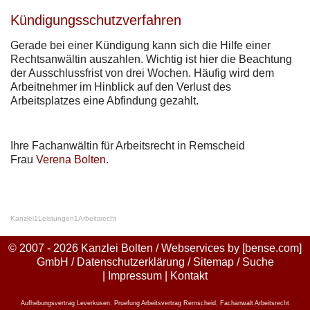
Kündigungsschutzverfahren
Gerade bei einer Kündigung kann sich die Hilfe einer
Rechtsanwältin auszahlen. Wichtig ist hier die Beachtung
der Ausschlussfrist von drei Wochen. Häufig wird dem
Arbeitnehmer im Hinblick auf den Verlust des
Arbeitsplatzes eine Abfindung gezahlt.
Ihre Fachanwältin für Arbeitsrecht in Remscheid
Frau
Verena Bolten
.
Kanzlei
1
Leistungen
1
Arbeitsrecht
© 2007 - 2026 Kanzlei Bolten / Webservices by
[bense.com]
GmbH
/
Datenschutzerklärung
/
Sitemap
/
Suche
|
Impressum
|
Kontakt
Aufhebungsvertrag Leverkusen
,
Pruefung Arbeitsvertrag Remscheid
,
Fachanwalt Arbeitsrecht